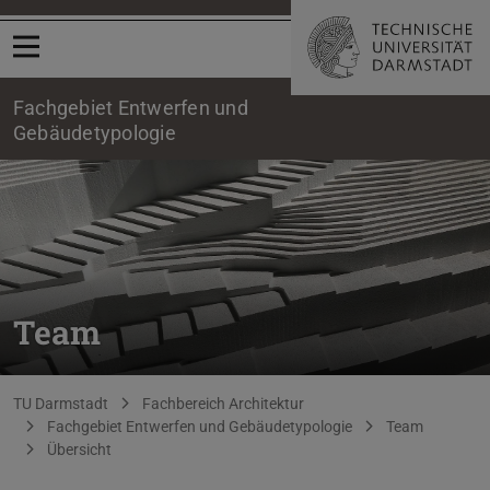
Menü öffnen
Fachgebiet Entwerfen und
Gebäudetypologie
Team
Sie befinden sich hier:
TU Darmstadt
Fachbereich Architektur
Fachgebiet Entwerfen und Gebäudetypologie
Team
Übersicht