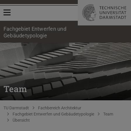
Menü öffnen
Fachgebiet Entwerfen und
Gebäudetypologie
Team
Sie befinden sich hier:
TU Darmstadt
Fachbereich Architektur
Fachgebiet Entwerfen und Gebäudetypologie
Team
Übersicht