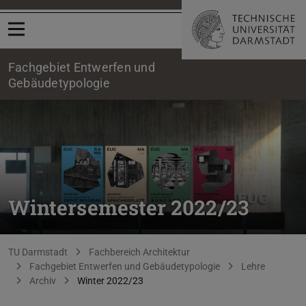
Menü öffnen
Fachgebiet Entwerfen und
Gebäudetypologie
Wintersemester 2022/23
Sie befinden sich hier:
TU Darmstadt
Fachbereich Architektur
Fachgebiet Entwerfen und Gebäudetypologie
Lehre
Archiv
Winter 2022/23