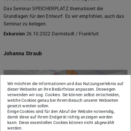
Das Seminar SPEICHERPLATZ thematisiert die
Grundlagen für den Entwurf. Es wir empfohlen, auch das
Seminar zu belegen.
Exkursion
26.10.2022 Darmstadt / Frankfurt
Johanna Straub
Wir möchten die Informationen und das Nutzungserlebnis auf
dieser Webseite an Ihre Bedürfnisse anpassen. Deswegen
verwenden wir sog. Cookies. Sie können selbst entscheiden,
welche Cookies genau bei Ihrem Besuch unserer Webseiten
gesetzt werden sollen.
Einige Cookies sind für den Abruf der Website notwendig,
Zurück
Vor
damit diese auf Ihrem Endgerät richtig anzeigen werden
kann. Diese essentiellen Cookies können nicht abgewählt
werden.