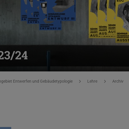
23/24
gebiet Entwerfen und Gebäudetypologie
Lehre
Archiv