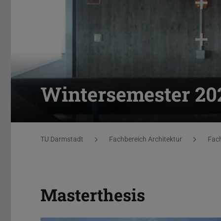
Wintersemester 20
Sie befinden sich hier:
TU Darmstadt
Fachbereich Architektur
Fach
Masterthesis