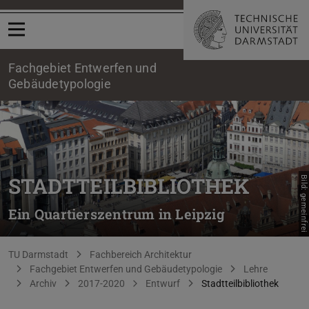
Menü öffnen
Fachgebiet Entwerfen und
Gebäudetypologie
STADTTEILBIBLIOTHEK
Bild: gemeinfrei
Ein Quartierszentrum in Leipzig
Sie befinden sich hier:
TU Darmstadt
Fachbereich Architektur
Fachgebiet Entwerfen und Gebäudetypologie
Lehre
Archiv
2017-2020
Entwurf
Stadtteilbibliothek